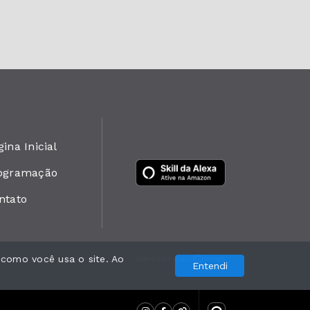
ina Inicial
ogramação
ntato
 como você usa o site. Ao
Com a tecnologia
Entendi