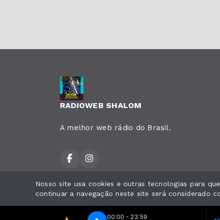
RADIOWEB SHALOM
A melhor web rádio do Brasil.
Nosso site usa cookies e outras tecnologias para q
Todos os direitos reservados.
continuar a navegação neste site será considerado 
00:00 - 23:59