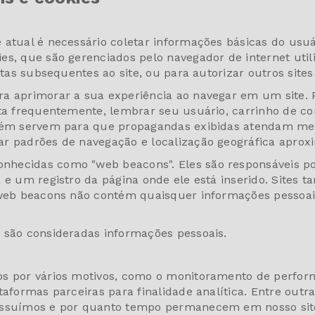
atual é necessário coletar informações básicas do usuári
es, que são gerenciados pelo navegador de internet util
itas subsequentes ao site, ou para autorizar outros sites 
ra aprimorar a sua experiência ao navegar em um site.
ita frequentemente, lembrar seu usuário, carrinho de c
mbém servem para que propagandas exibidas atendam mel
ar padrões de navegação e localização geográfica aprox
hecidas como "web beacons". Eles são responsáveis por
a e um registro da página onde ele está inserido. Sit
s web beacons não contém quaisquer informações pessoai
 são consideradas informações pessoais.
os por vários motivos, como o monitoramento de perfor
aformas parceiras para finalidade analítica. Entre outra
possuímos e por quanto tempo permanecem em nosso sit