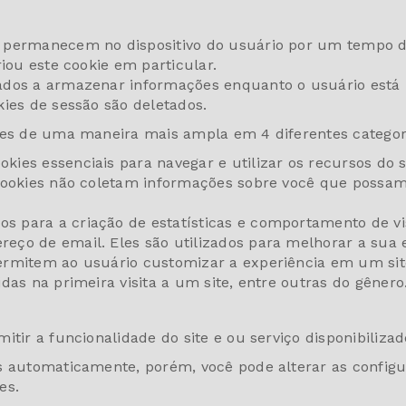
 permanecem no dispositivo do usuário por um tempo de
riou este cookie em particular.
ados a armazenar informações enquanto o usuário está n
kies de sessão são deletados.
kies de uma maneira mais ampla em 4 diferentes categor
okies essenciais para navegar e utilizar os recursos do
cookies não coletam informações sobre você que possam 
s para a criação de estatísticas e comportamento de vi
o de email. Eles são utilizados para melhorar a sua exp
ermitem ao usuário customizar a experiência em um sit
das na primeira visita a um site, entre outras do gênero
tir a funcionalidade do site e ou serviço disponibilizad
es automaticamente, porém, você pode alterar as config
es.